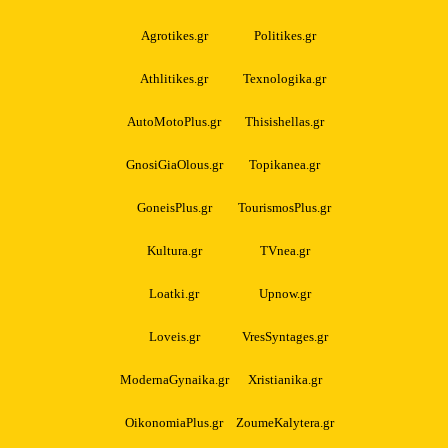
Agrotikes.gr
Politikes.gr
Athlitikes.gr
Texnologika.gr
AutoMotoPlus.gr
Thisishellas.gr
GnosiGiaOlous.gr
Topikanea.gr
GoneisPlus.gr
TourismosPlus.gr
Kultura.gr
TVnea.gr
Loatki.gr
Upnow.gr
Loveis.gr
VresSyntages.gr
ModernaGynaika.gr
Xristianika.gr
OikonomiaPlus.gr
ZoumeKalytera.gr