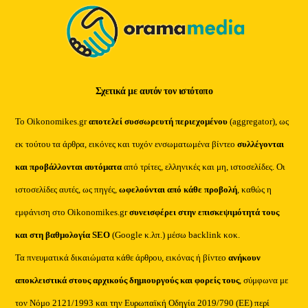
Σχετικά με αυτόν τον ιστότοπο
Το Oikonomikes.gr
αποτελεί συσσωρευτή περιεχομένου
(aggregator), ως
εκ τούτου τα άρθρα, εικόνες και τυχόν ενσωματωμένα βίντεο
συλλέγονται
και προβάλλονται αυτόματα
από τρίτες, ελληνικές και μη, ιστοσελίδες. Οι
ιστοσελίδες αυτές, ως πηγές,
ωφελούνται από κάθε προβολή
, καθώς η
εμφάνιση στο Oikonomikes.gr
συνεισφέρει στην επισκεψιμότητά τους
και στη βαθμολογία SEO
(Google κ.λπ.) μέσω backlink κοκ.
Τα πνευματικά δικαιώματα κάθε άρθρου, εικόνας ή βίντεο
ανήκουν
αποκλειστικά στους αρχικούς δημιουργούς και φορείς τους
, σύμφωνα με
τον Νόμο 2121/1993 και την Ευρωπαϊκή Οδηγία 2019/790 (ΕΕ) περί