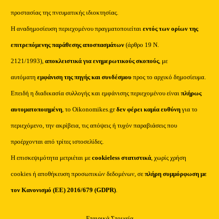
προστασίας της πνευματικής ιδιοκτησίας.
Η αναδημοσίευση περιεχομένου πραγματοποιείται
εντός των ορίων της
επιτρεπόμενης παράθεσης αποσπασμάτων
(άρθρο 19 Ν.
2121/1993),
αποκλειστικά για ενημερωτικούς σκοπούς
, με
αυτόματη
εμφάνιση της πηγής και συνδέσμου
προς το αρχικό δημοσίευμα.
Επειδή η διαδικασία συλλογής και εμφάνισης περιεχομένου είναι
πλήρως
αυτοματοποιημένη
, το Oikonomikes.gr
δεν φέρει καμία ευθύνη
για το
περιεχόμενο, την ακρίβεια, τις απόψεις ή τυχόν παραβιάσεις που
προέρχονται από τρίτες ιστοσελίδες.
Η επισκεψιμότητα μετριέται με
cookieless στατιστικά
, χωρίς χρήση
cookies ή αποθήκευση προσωπικών δεδομένων, σε
πλήρη συμμόρφωση με
τον Κανονισμό (ΕΕ) 2016/679 (GDPR)
.
Εταιρικά Στοιχεία