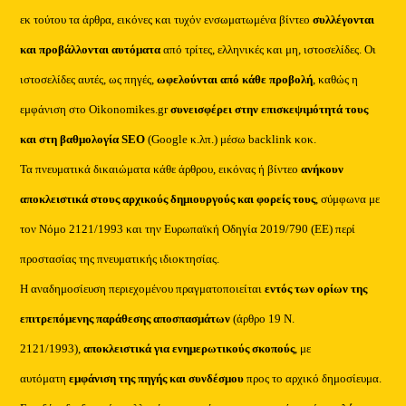
εκ τούτου τα άρθρα, εικόνες και τυχόν ενσωματωμένα βίντεο
συλλέγονται
και προβάλλονται αυτόματα
από τρίτες, ελληνικές και μη, ιστοσελίδες. Οι
ιστοσελίδες αυτές, ως πηγές,
ωφελούνται από κάθε προβολή
, καθώς η
εμφάνιση στο Oikonomikes.gr
συνεισφέρει στην επισκεψιμότητά τους
και στη βαθμολογία SEO
(Google κ.λπ.) μέσω backlink κοκ.
Τα πνευματικά δικαιώματα κάθε άρθρου, εικόνας ή βίντεο
ανήκουν
αποκλειστικά στους αρχικούς δημιουργούς και φορείς τους
, σύμφωνα με
τον Νόμο 2121/1993 και την Ευρωπαϊκή Οδηγία 2019/790 (ΕΕ) περί
προστασίας της πνευματικής ιδιοκτησίας.
Η αναδημοσίευση περιεχομένου πραγματοποιείται
εντός των ορίων της
επιτρεπόμενης παράθεσης αποσπασμάτων
(άρθρο 19 Ν.
2121/1993),
αποκλειστικά για ενημερωτικούς σκοπούς
, με
αυτόματη
εμφάνιση της πηγής και συνδέσμου
προς το αρχικό δημοσίευμα.