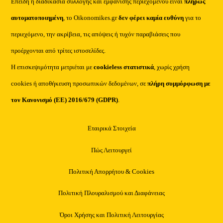
Επειδή η διαδικασία συλλογής και εμφάνισης περιεχομένου είναι
πλήρως
αυτοματοποιημένη
, το Oikonomikes.gr
δεν φέρει καμία ευθύνη
για το
περιεχόμενο, την ακρίβεια, τις απόψεις ή τυχόν παραβιάσεις που
προέρχονται από τρίτες ιστοσελίδες.
Η επισκεψιμότητα μετριέται με
cookieless στατιστικά
, χωρίς χρήση
cookies ή αποθήκευση προσωπικών δεδομένων, σε
πλήρη συμμόρφωση με
τον Κανονισμό (ΕΕ) 2016/679 (GDPR)
.
Εταιρικά Στοιχεία
Πώς Λειτουργεί
Πολιτική Απορρήτου & Cookies
Πολιτική Πλουραλισμού και Διαφάνειας
Όροι Χρήσης και Πολιτική Λειτουργίας