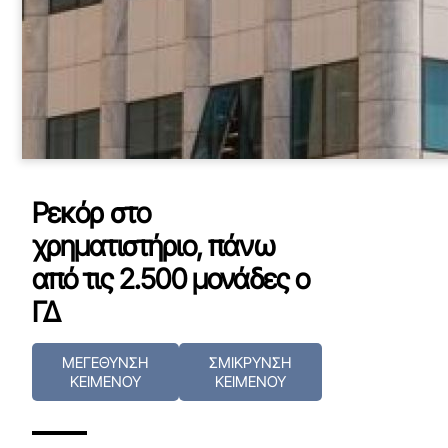
Ρεκόρ στο
χρηματιστήριο, πάνω
από τις 2.500 μονάδες ο
ΓΔ
ΜΕΓΕΘΥΝΣΗ
ΣΜΙΚΡΥΝΣΗ
ΚΕΙΜΕΝΟΥ
ΚΕΙΜΕΝΟΥ