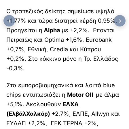
Ο τραπεζικός δείκτης σημείωσε υψηλό
‹
›
+1,77% και τώρα διατηρεί κέρδη 0,95%.
Προηγείται η
Alpha
με +2,2%. Επονται
Πειραιώς και Optima +1,6%, Eurobank
+0,7%, Εθνική, Credia και Κύπρου
+0,2%. Στο κόκκινο μόνο η Τρ. Ελλάδος
-0,3%.
Στα εμποροβιομηχανικά και λοιπά blue
chips εντυπωσιάζει η
Motor OIl
με άλμα
+5,1%. Ακολουθούν
ΕΛΧΑ
(ΕλβάλΧαλκόρ)
+2,7%, ΕΛΠΕ, Allwyn και
ΕΥΔΑΠ +2,2%, ΓΕΚ ΤΕΡΝΑ +2%,