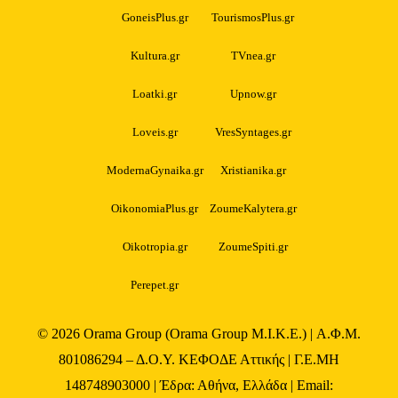
GoneisPlus.gr
TourismosPlus.gr
Kultura.gr
TVnea.gr
Loatki.gr
Upnow.gr
Loveis.gr
VresSyntages.gr
ModernaGynaika.gr
Xristianika.gr
OikonomiaPlus.gr
ZoumeKalytera.gr
Oikotropia.gr
ZoumeSpiti.gr
Perepet.gr
© 2026
Orama Group
(Orama Group Μ.Ι.Κ.Ε.) | Α.Φ.Μ.
801086294 – Δ.Ο.Υ. ΚΕΦΟΔΕ Αττικής | Γ.Ε.ΜΗ
148748903000 | Έδρα: Αθήνα, Ελλάδα | Email: