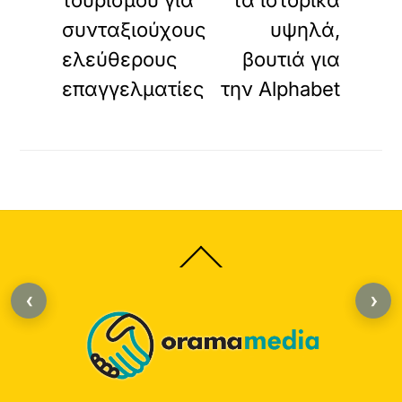
τουρισμού για
τα ιστορικά
συνταξιούχους
υψηλά,
ελεύθερους
βουτιά για
επαγγελματίες
την Alphabet
Back
To
Top
‹
›