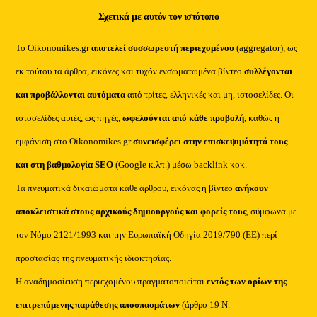
Σχετικά με αυτόν τον ιστότοπο
Το Oikonomikes.gr
αποτελεί συσσωρευτή περιεχομένου
(aggregator), ως
εκ τούτου τα άρθρα, εικόνες και τυχόν ενσωματωμένα βίντεο
συλλέγονται
και προβάλλονται αυτόματα
από τρίτες, ελληνικές και μη, ιστοσελίδες. Οι
ιστοσελίδες αυτές, ως πηγές,
ωφελούνται από κάθε προβολή
, καθώς η
εμφάνιση στο Oikonomikes.gr
συνεισφέρει στην επισκεψιμότητά τους
και στη βαθμολογία SEO
(Google κ.λπ.) μέσω backlink κοκ.
Τα πνευματικά δικαιώματα κάθε άρθρου, εικόνας ή βίντεο
ανήκουν
αποκλειστικά στους αρχικούς δημιουργούς και φορείς τους
, σύμφωνα με
τον Νόμο 2121/1993 και την Ευρωπαϊκή Οδηγία 2019/790 (ΕΕ) περί
προστασίας της πνευματικής ιδιοκτησίας.
Η αναδημοσίευση περιεχομένου πραγματοποιείται
εντός των ορίων της
επιτρεπόμενης παράθεσης αποσπασμάτων
(άρθρο 19 Ν.