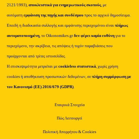
2121/1993),
αποκλειστικά για ενημερωτικούς σκοπούς
, με
αυτόματη
εμφάνιση της πηγής και συνδέσμου
προς το αρχικό δημοσίευμα.
Επειδή η διαδικασία συλλογής και εμφάνισης περιεχομένου είναι
πλήρως
αυτοματοποιημένη
, το Oikonomikes.gr
δεν φέρει καμία ευθύνη
για το
περιεχόμενο, την ακρίβεια, τις απόψεις ή τυχόν παραβιάσεις που
προέρχονται από τρίτες ιστοσελίδες.
Η επισκεψιμότητα μετριέται με
cookieless στατιστικά
, χωρίς χρήση
cookies ή αποθήκευση προσωπικών δεδομένων, σε
πλήρη συμμόρφωση με
τον Κανονισμό (ΕΕ) 2016/679 (GDPR)
.
Εταιρικά Στοιχεία
Πώς Λειτουργεί
Πολιτική Απορρήτου & Cookies