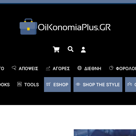
Cart
Αναζήτηση
TO
ΑΠΌΨΕΙΣ
ΑΓΟΡΈΣ
ΔΙΕΘΝΉ
ΦΟΡΟΛΟΓ
OOKS
TOOLS
ESHOP
SHOP THE STYLE