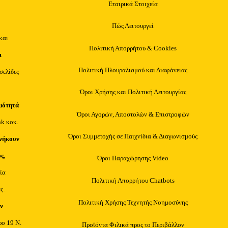
Εταιρικά Στοιχεία
Πώς Λειτουργεί
και
Πολιτική Απορρήτου & Cookies
ι
Πολιτική Πλουραλισμού και Διαφάνειας
οσελίδες
Όροι Χρήσης και Πολιτική Λειτουργίας
μότητά
Όροι Αγορών, Αποστολών & Επιστροφών
nk κοκ.
Όροι Συμμετοχής σε Παιχνίδια & Διαγωνισμούς
νήκουν
υς
,
Όροι Παραχώρησης Video
ία
Πολιτική Απορρήτου Chatbots
ς.
Πολιτική Χρήσης Τεχνητής Νοημοσύνης
ν
ρο 19 Ν.
Προϊόντα Φιλικά προς το Περιβάλλον