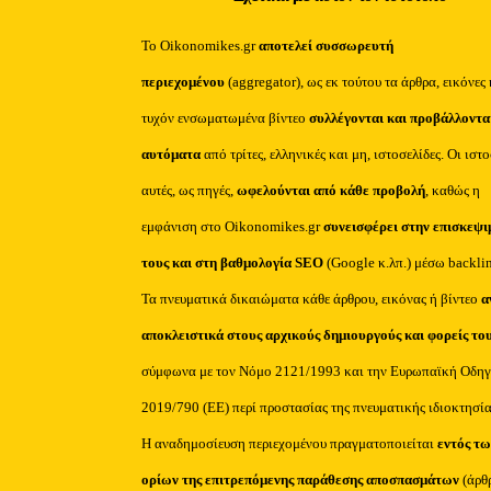
Το Oikonomikes.gr
αποτελεί συσσωρευτή
περιεχομένου
(aggregator), ως εκ τούτου τα άρθρα, εικόνες 
τυχόν ενσωματωμένα βίντεο
συλλέγονται και προβάλλοντα
αυτόματα
από τρίτες, ελληνικές και μη, ιστοσελίδες. Οι ιστ
αυτές, ως πηγές,
ωφελούνται από κάθε προβολή
, καθώς η
εμφάνιση στο Oikonomikes.gr
συνεισφέρει στην επισκεψι
τους και στη βαθμολογία SEO
(Google κ.λπ.) μέσω backli
Τα πνευματικά δικαιώματα κάθε άρθρου, εικόνας ή βίντεο
α
αποκλειστικά στους αρχικούς δημιουργούς και φορείς το
σύμφωνα με τον Νόμο 2121/1993 και την Ευρωπαϊκή Οδηγ
2019/790 (ΕΕ) περί προστασίας της πνευματικής ιδιοκτησία
Η αναδημοσίευση περιεχομένου πραγματοποιείται
εντός τω
ορίων της επιτρεπόμενης παράθεσης αποσπασμάτων
(άρθ