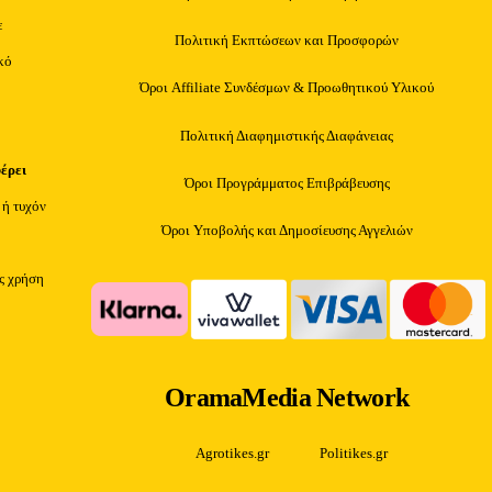
ε
Πολιτική Εκπτώσεων και Προσφορών
κό
Όροι Affiliate Συνδέσμων & Προωθητικού Υλικού
Πολιτική Διαφημιστικής Διαφάνειας
φέρει
Όροι Προγράμματος Επιβράβευσης
 ή τυχόν
Όροι Υποβολής και Δημοσίευσης Αγγελιών
ίς χρήση
OramaMedia Network
Agrotikes.gr
Politikes.gr