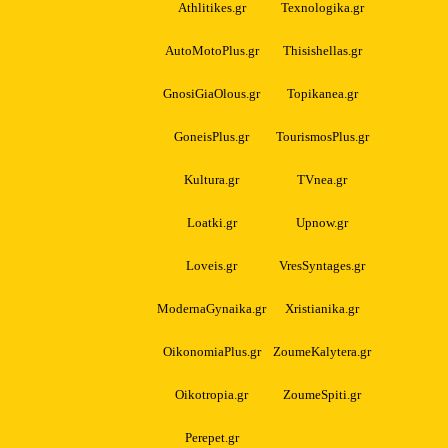
Athlitikes.gr
Texnologika.gr
AutoMotoPlus.gr
Thisishellas.gr
GnosiGiaOlous.gr
Topikanea.gr
GoneisPlus.gr
TourismosPlus.gr
Kultura.gr
TVnea.gr
Loatki.gr
Upnow.gr
Loveis.gr
VresSyntages.gr
ModernaGynaika.gr
Xristianika.gr
OikonomiaPlus.gr
ZoumeKalytera.gr
Oikotropia.gr
ZoumeSpiti.gr
Perepet.gr