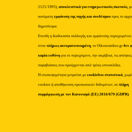
2121/1993),
αποκλειστικά για ενημερωτικούς σκοπούς
, μ
αυτόματη
εμφάνιση της πηγής και συνδέσμου
προς το αρχι
δημοσίευμα.
Επειδή η διαδικασία συλλογής και εμφάνισης περιεχομένου
είναι
πλήρως αυτοματοποιημένη
, το Oikonomikes.gr
δεν 
καμία ευθύνη
για το περιεχόμενο, την ακρίβεια, τις απόψεις
παραβιάσεις που προέρχονται από τρίτες ιστοσελίδες.
Η επισκεψιμότητα μετριέται με
cookieless στατιστικά
, χωρ
cookies ή αποθήκευση προσωπικών δεδομένων, σε
πλήρη
συμμόρφωση με τον Κανονισμό (ΕΕ) 2016/679 (GDPR)
.