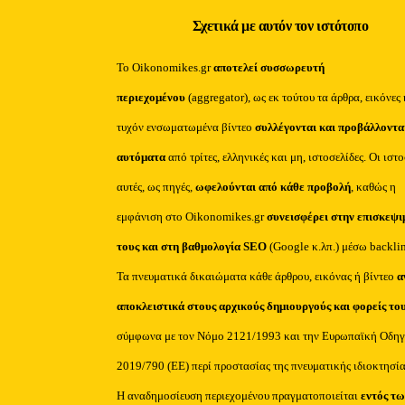
Σχετικά με αυτόν τον ιστότοπο
Το Oikonomikes.gr
αποτελεί συσσωρευτή
περιεχομένου
(aggregator), ως εκ τούτου τα άρθρα, εικόνες 
τυχόν ενσωματωμένα βίντεο
συλλέγονται και προβάλλοντα
αυτόματα
από τρίτες, ελληνικές και μη, ιστοσελίδες. Οι ιστ
αυτές, ως πηγές,
ωφελούνται από κάθε προβολή
, καθώς η
εμφάνιση στο Oikonomikes.gr
συνεισφέρει στην επισκεψι
τους και στη βαθμολογία SEO
(Google κ.λπ.) μέσω backli
Τα πνευματικά δικαιώματα κάθε άρθρου, εικόνας ή βίντεο
α
αποκλειστικά στους αρχικούς δημιουργούς και φορείς το
σύμφωνα με τον Νόμο 2121/1993 και την Ευρωπαϊκή Οδηγ
2019/790 (ΕΕ) περί προστασίας της πνευματικής ιδιοκτησία
Η αναδημοσίευση περιεχομένου πραγματοποιείται
εντός τω