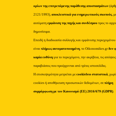
ορίων της επιτρεπόμενης παράθεσης αποσπασμάτων
(άρθ
2121/1993),
αποκλειστικά για ενημερωτικούς σκοπούς
, μ
αυτόματη
εμφάνιση της πηγής και συνδέσμου
προς το αρχι
δημοσίευμα.
Επειδή η διαδικασία συλλογής και εμφάνισης περιεχομένου
είναι
πλήρως αυτοματοποιημένη
, το Oikonomikes.gr
δεν 
καμία ευθύνη
για το περιεχόμενο, την ακρίβεια, τις απόψεις
παραβιάσεις που προέρχονται από τρίτες ιστοσελίδες.
Η επισκεψιμότητα μετριέται με
cookieless στατιστικά
, χωρ
cookies ή αποθήκευση προσωπικών δεδομένων, σε
πλήρη
συμμόρφωση με τον Κανονισμό (ΕΕ) 2016/679 (GDPR)
.