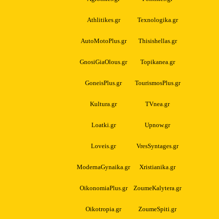
Athlitikes.gr
Texnologika.gr
AutoMotoPlus.gr
Thisishellas.gr
GnosiGiaOlous.gr
Topikanea.gr
GoneisPlus.gr
TourismosPlus.gr
Kultura.gr
TVnea.gr
Loatki.gr
Upnow.gr
Loveis.gr
VresSyntages.gr
ModernaGynaika.gr
Xristianika.gr
OikonomiaPlus.gr
ZoumeKalytera.gr
Oikotropia.gr
ZoumeSpiti.gr