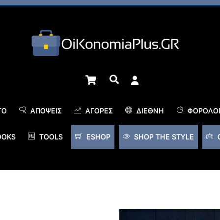
Cart
Αναζήτηση
TO
ΑΠΌΨΕΙΣ
ΑΓΟΡΈΣ
ΔΙΕΘΝΉ
ΦΟΡΟΛΟΓ
OOKS
TOOLS
ESHOP
SHOP THE STYLE