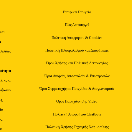
Εταιρικά Στοιχεία
Πώς Λειτουργεί
και
Πολιτική Απορρήτου & Cookies
ι
Πολιτική Πλουραλισμού και Διαφάνειας
οσελίδες
Όροι Χρήσης και Πολιτική Λειτουργίας
μότητά
Όροι Αγορών, Αποστολών & Επιστροφών
nk κοκ.
Όροι Συμμετοχής σε Παιχνίδια & Διαγωνισμούς
νήκουν
υς
,
Όροι Παραχώρησης Video
ία
Πολιτική Απορρήτου Chatbots
ς.
Πολιτική Χρήσης Τεχνητής Νοημοσύνης
ν