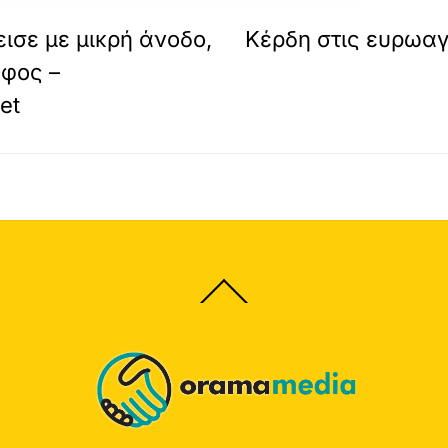
ισε με μικρή άνοδο,
Κέρδη στις ευρωαγ
αφος –
et
Back
To
Top