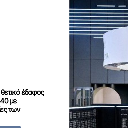
 θετικό έδαφος
 40 με
ίες των