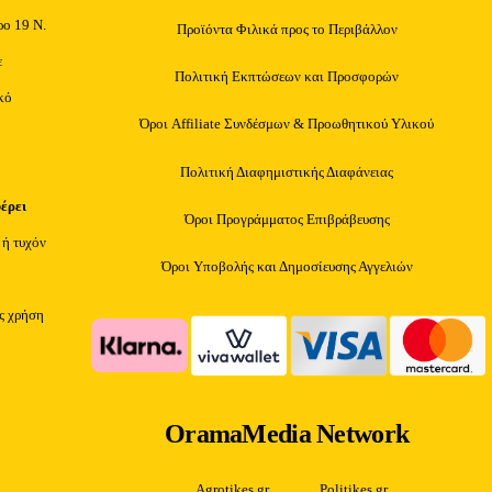
ρο 19 Ν.
Προϊόντα Φιλικά προς το Περιβάλλον
ε
Πολιτική Εκπτώσεων και Προσφορών
κό
Όροι Affiliate Συνδέσμων & Προωθητικού Υλικού
Πολιτική Διαφημιστικής Διαφάνειας
φέρει
Όροι Προγράμματος Επιβράβευσης
 ή τυχόν
Όροι Υποβολής και Δημοσίευσης Αγγελιών
ίς χρήση
OramaMedia Network
Agrotikes.gr
Politikes.gr