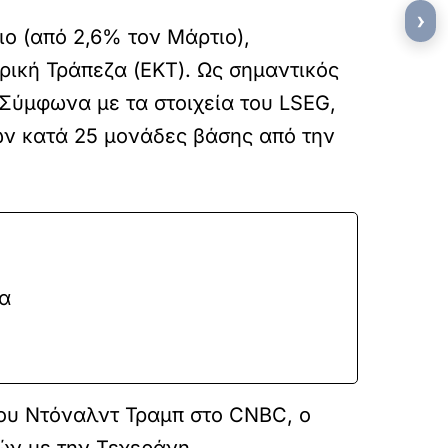
›
ο (από 2,6% τον Μάρτιο),
ρική Τράπεζα (ΕΚΤ). Ως σημαντικός
 Σύμφωνα με τα στοιχεία του LSEG,
ίων κατά 25 μονάδες βάσης από την
ια
ρου Ντόναλντ Τραμπ στο CNBC, ο