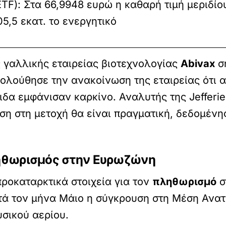
TF): Στα 66,9948 ευρώ η καθαρή τιμή μεριδίο
05,5 εκατ. το ενεργητικό
ης γαλλικής εταιρείας βιοτεχνολογίας
Abivax
σ
ακολούθησε την ανακοίνωση της εταιρείας ότι 
ιδα εμφάνισαν καρκίνο. Αναλυτής της Jefferie
ίεση στη μετοχή θα είναι πραγματική, δεδομέ
πληθωρισμός στην Ευρωζώνη
ροκαταρκτικά στοιχεία για τον
πληθωρισμό
σ
ατά τον μήνα Μάιο η σύγκρουση στη Μέση Ανα
υσικού αερίου.