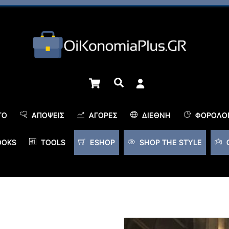
Cart
Αναζήτηση
TO
ΑΠΌΨΕΙΣ
ΑΓΟΡΈΣ
ΔΙΕΘΝΉ
ΦΟΡΟΛΟΓ
OOKS
TOOLS
ESHOP
SHOP THE STYLE