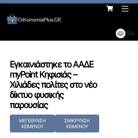
Cart
Skip
Me
to
content
Εγκαινιάστηκε το ΑΑΔΕ
myPoint Κηφισιάς –
Χιλιάδες πολίτες στο νέο
δίκτυο φυσικής
παρουσίας
ΜΕΓΕΘΥΝΣΗ
ΣΜΙΚΡΥΝΣΗ
ΚΕΙΜΕΝΟΥ
ΚΕΙΜΕΝΟΥ