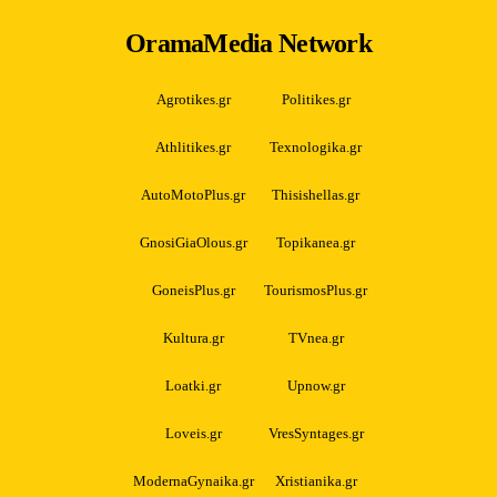
OramaMedia Network
Agrotikes.gr
Politikes.gr
Athlitikes.gr
Texnologika.gr
AutoMotoPlus.gr
Thisishellas.gr
GnosiGiaOlous.gr
Topikanea.gr
GoneisPlus.gr
TourismosPlus.gr
Kultura.gr
TVnea.gr
Loatki.gr
Upnow.gr
Loveis.gr
VresSyntages.gr
ModernaGynaika.gr
Xristianika.gr