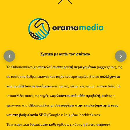
Back
To
Top
Σχετικά με αυτόν τον ιστότοπο
‹
›
Το Oikonomikes.gr
αποτελεί συσσωρευτή περιεχομένου
(aggregator), ως
εκ τούτου τα άρθρα, εικόνες και τυχόν ενσωματωμένα βίντεο
συλλέγονται
και προβάλλονται αυτόματα
από τρίτες, ελληνικές και μη, ιστοσελίδες. Οι
ιστοσελίδες αυτές, ως πηγές,
ωφελούνται από κάθε προβολή
, καθώς η
εμφάνιση στο Oikonomikes.gr
συνεισφέρει στην επισκεψιμότητά τους
και στη βαθμολογία SEO
(Google κ.λπ.) μέσω backlink κοκ.
Τα πνευματικά δικαιώματα κάθε άρθρου, εικόνας ή βίντεο
ανήκουν