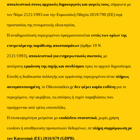
αποκλειστικά στους αρχικούς δημιουργούς και φορείς τους
, σύμφωνα με
τον Νόμο 2121/1993 και την Ευρωπαϊκή Οδηγία 2019/790 (ΕΕ) περί
προστασίας της πνευματικής ιδιοκτησίας.
Η αναδημοσίευση περιεχομένου πραγματοποιείται
εντός των ορίων της
επιτρεπόμενης παράθεσης αποσπασμάτων
(άρθρο 19 Ν.
2121/1993),
αποκλειστικά για ενημερωτικούς σκοπούς
, με
αυτόματη
εμφάνιση της πηγής και συνδέσμου
προς το αρχικό δημοσίευμα.
Επειδή η διαδικασία συλλογής και εμφάνισης περιεχομένου είναι
πλήρως
αυτοματοποιημένη
, το Oikonomikes.gr
δεν φέρει καμία ευθύνη
για το
περιεχόμενο, την ακρίβεια, τις απόψεις ή τυχόν παραβιάσεις που
προέρχονται από τρίτες ιστοσελίδες.
Η επισκεψιμότητα μετριέται με
cookieless στατιστικά
, χωρίς χρήση
cookies ή αποθήκευση προσωπικών δεδομένων, σε
πλήρη συμμόρφωση με
τον Κανονισμό (ΕΕ) 2016/679 (GDPR)
.