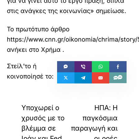
για να γίνει αυτό το έργο πράξη, δίπλα
στις ανάγκες της κοινωνίας» σημείωσε.
Το πρωτότυπο άρθρο
https://www.cnn.gr/oikonomia/chrima/story/5
ανήκει στο
Χρήμα
.
«
»
ΠΡΟΗΓΟΥΜΕΝΟ
ΕΠΟΜΕΝΟ
Υποχωρεί ο
ΗΠΑ: Η
χρυσός με το
παγκόσμια
βλέμμα σε
παραγωγή και
Ιράν και Fed
οι ροές