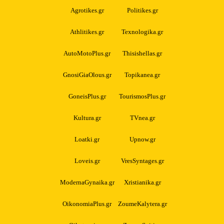
Agrotikes.gr
Politikes.gr
Athlitikes.gr
Texnologika.gr
AutoMotoPlus.gr
Thisishellas.gr
GnosiGiaOlous.gr
Topikanea.gr
GoneisPlus.gr
TourismosPlus.gr
Kultura.gr
TVnea.gr
Loatki.gr
Upnow.gr
Loveis.gr
VresSyntages.gr
ModernaGynaika.gr
Xristianika.gr
OikonomiaPlus.gr
ZoumeKalytera.gr