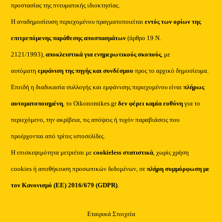
προστασίας της πνευματικής ιδιοκτησίας.
Η αναδημοσίευση περιεχομένου πραγματοποιείται
εντός των ορίων της
επιτρεπόμενης παράθεσης αποσπασμάτων
(άρθρο 19 Ν.
2121/1993),
αποκλειστικά για ενημερωτικούς σκοπούς
, με
αυτόματη
εμφάνιση της πηγής και συνδέσμου
προς το αρχικό δημοσίευμα.
Επειδή η διαδικασία συλλογής και εμφάνισης περιεχομένου είναι
πλήρως
αυτοματοποιημένη
, το Oikonomikes.gr
δεν φέρει καμία ευθύνη
για το
περιεχόμενο, την ακρίβεια, τις απόψεις ή τυχόν παραβιάσεις που
προέρχονται από τρίτες ιστοσελίδες.
Η επισκεψιμότητα μετριέται με
cookieless στατιστικά
, χωρίς χρήση
cookies ή αποθήκευση προσωπικών δεδομένων, σε
πλήρη συμμόρφωση με
τον Κανονισμό (ΕΕ) 2016/679 (GDPR)
.
Εταιρικά Στοιχεία