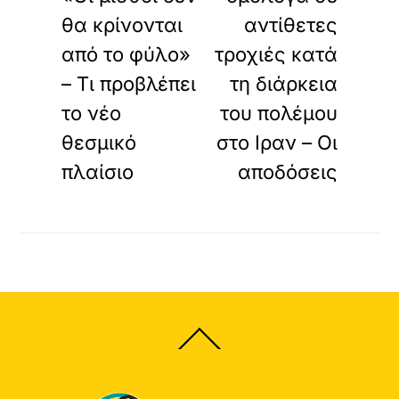
θα κρίνονται
αντίθετες
από το φύλο»
τροχιές κατά
– Τι προβλέπει
τη διάρκεια
το νέο
του πολέμου
θεσμικό
στο Ιραν – Οι
πλαίσιο
αποδόσεις
Back
To
Top