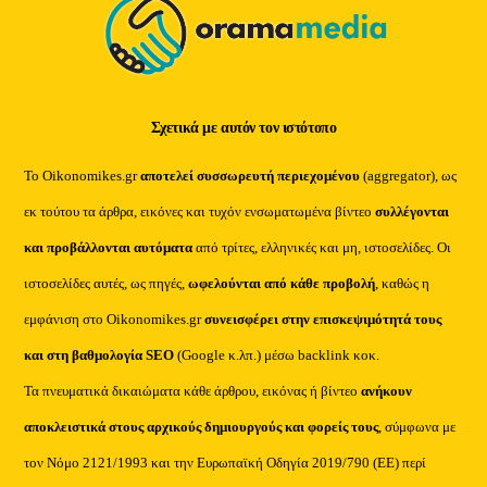
Σχετικά με αυτόν τον ιστότοπο
Το Oikonomikes.gr
αποτελεί συσσωρευτή περιεχομένου
(aggregator), ως
εκ τούτου τα άρθρα, εικόνες και τυχόν ενσωματωμένα βίντεο
συλλέγονται
και προβάλλονται αυτόματα
από τρίτες, ελληνικές και μη, ιστοσελίδες. Οι
ιστοσελίδες αυτές, ως πηγές,
ωφελούνται από κάθε προβολή
, καθώς η
εμφάνιση στο Oikonomikes.gr
συνεισφέρει στην επισκεψιμότητά τους
και στη βαθμολογία SEO
(Google κ.λπ.) μέσω backlink κοκ.
Τα πνευματικά δικαιώματα κάθε άρθρου, εικόνας ή βίντεο
ανήκουν
αποκλειστικά στους αρχικούς δημιουργούς και φορείς τους
, σύμφωνα με
τον Νόμο 2121/1993 και την Ευρωπαϊκή Οδηγία 2019/790 (ΕΕ) περί