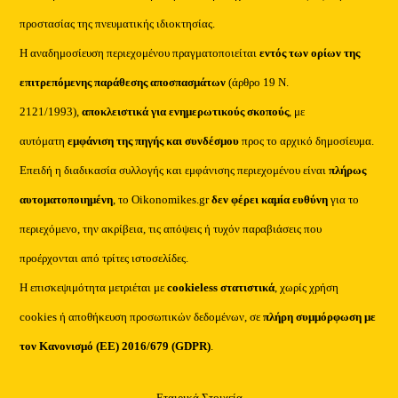
προστασίας της πνευματικής ιδιοκτησίας.
Η αναδημοσίευση περιεχομένου πραγματοποιείται
εντός των ορίων της
επιτρεπόμενης παράθεσης αποσπασμάτων
(άρθρο 19 Ν.
2121/1993),
αποκλειστικά για ενημερωτικούς σκοπούς
, με
αυτόματη
εμφάνιση της πηγής και συνδέσμου
προς το αρχικό δημοσίευμα.
Επειδή η διαδικασία συλλογής και εμφάνισης περιεχομένου είναι
πλήρως
αυτοματοποιημένη
, το Oikonomikes.gr
δεν φέρει καμία ευθύνη
για το
περιεχόμενο, την ακρίβεια, τις απόψεις ή τυχόν παραβιάσεις που
προέρχονται από τρίτες ιστοσελίδες.
Η επισκεψιμότητα μετριέται με
cookieless στατιστικά
, χωρίς χρήση
cookies ή αποθήκευση προσωπικών δεδομένων, σε
πλήρη συμμόρφωση με
τον Κανονισμό (ΕΕ) 2016/679 (GDPR)
.
Εταιρικά Στοιχεία