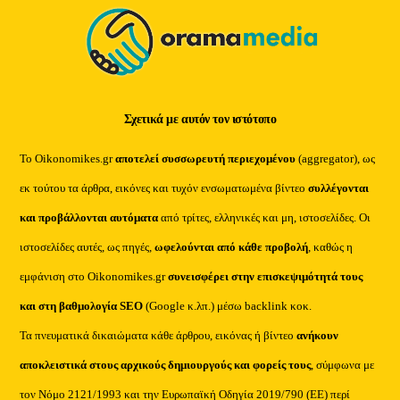
Σχετικά με αυτόν τον ιστότοπο
Το Oikonomikes.gr
αποτελεί συσσωρευτή περιεχομένου
(aggregator), ως
εκ τούτου τα άρθρα, εικόνες και τυχόν ενσωματωμένα βίντεο
συλλέγονται
και προβάλλονται αυτόματα
από τρίτες, ελληνικές και μη, ιστοσελίδες. Οι
ιστοσελίδες αυτές, ως πηγές,
ωφελούνται από κάθε προβολή
, καθώς η
εμφάνιση στο Oikonomikes.gr
συνεισφέρει στην επισκεψιμότητά τους
και στη βαθμολογία SEO
(Google κ.λπ.) μέσω backlink κοκ.
Τα πνευματικά δικαιώματα κάθε άρθρου, εικόνας ή βίντεο
ανήκουν
αποκλειστικά στους αρχικούς δημιουργούς και φορείς τους
, σύμφωνα με
τον Νόμο 2121/1993 και την Ευρωπαϊκή Οδηγία 2019/790 (ΕΕ) περί