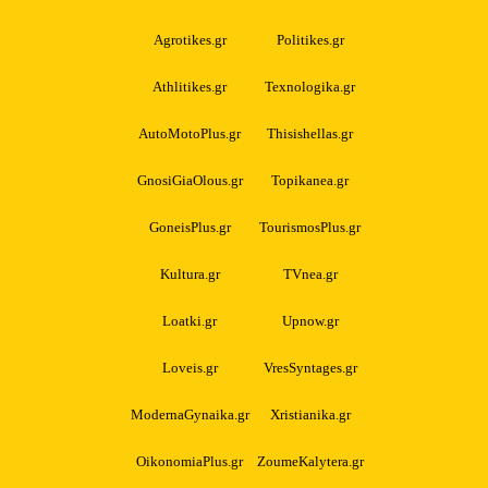
Agrotikes.gr
Politikes.gr
Athlitikes.gr
Texnologika.gr
AutoMotoPlus.gr
Thisishellas.gr
GnosiGiaOlous.gr
Topikanea.gr
GoneisPlus.gr
TourismosPlus.gr
Kultura.gr
TVnea.gr
Loatki.gr
Upnow.gr
Loveis.gr
VresSyntages.gr
ModernaGynaika.gr
Xristianika.gr
OikonomiaPlus.gr
ZoumeKalytera.gr