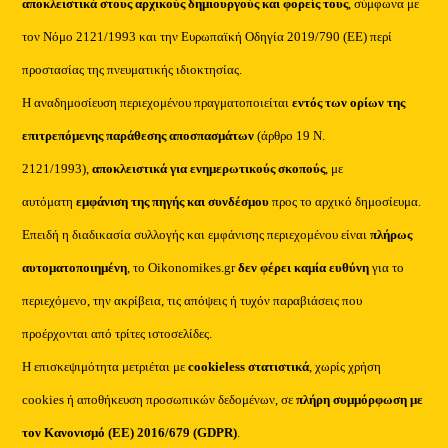
αποκλειστικά στους αρχικούς δημιουργούς και φορείς τους
, σύμφωνα με
τον Νόμο 2121/1993 και την Ευρωπαϊκή Οδηγία 2019/790 (ΕΕ) περί
προστασίας της πνευματικής ιδιοκτησίας.
Η αναδημοσίευση περιεχομένου πραγματοποιείται
εντός των ορίων της
επιτρεπόμενης παράθεσης αποσπασμάτων
(άρθρο 19 Ν.
2121/1993),
αποκλειστικά για ενημερωτικούς σκοπούς
, με
αυτόματη
εμφάνιση της πηγής και συνδέσμου
προς το αρχικό δημοσίευμα.
Επειδή η διαδικασία συλλογής και εμφάνισης περιεχομένου είναι
πλήρως
αυτοματοποιημένη
, το Oikonomikes.gr
δεν φέρει καμία ευθύνη
για το
περιεχόμενο, την ακρίβεια, τις απόψεις ή τυχόν παραβιάσεις που
προέρχονται από τρίτες ιστοσελίδες.
Η επισκεψιμότητα μετριέται με
cookieless στατιστικά
, χωρίς χρήση
cookies ή αποθήκευση προσωπικών δεδομένων, σε
πλήρη συμμόρφωση με
τον Κανονισμό (ΕΕ) 2016/679 (GDPR)
.