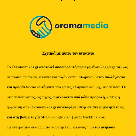
To
Top
Σχετικά με αυτόν τον ιστότοπο
Το Oikonomikes.gr
αποτελεί συσσωρευτή περιεχομένου
(aggregator), ως
εκ τούτου τα άρθρα, εικόνες και τυχόν ενσωματωμένα βίντεο
συλλέγονται
και προβάλλονται αυτόματα
από τρίτες, ελληνικές και μη, ιστοσελίδες. Οι
ιστοσελίδες αυτές, ως πηγές,
ωφελούνται από κάθε προβολή
, καθώς η
εμφάνιση στο Oikonomikes.gr
συνεισφέρει στην επισκεψιμότητά τους
και στη βαθμολογία SEO
(Google κ.λπ.) μέσω backlink κοκ.
Τα πνευματικά δικαιώματα κάθε άρθρου, εικόνας ή βίντεο
ανήκουν