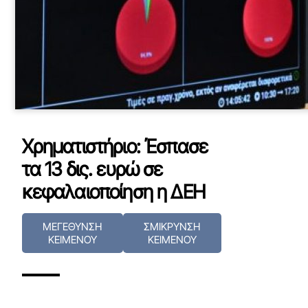
Χρηματιστήριο: Έσπασε
τα 13 δις. ευρώ σε
κεφαλαιοποίηση η ΔΕΗ
ΜΕΓΕΘΥΝΣΗ
ΣΜΙΚΡΥΝΣΗ
ΚΕΙΜΕΝΟΥ
ΚΕΙΜΕΝΟΥ