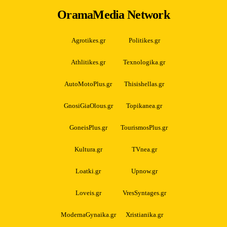
OramaMedia Network
Agrotikes.gr
Politikes.gr
Athlitikes.gr
Texnologika.gr
AutoMotoPlus.gr
Thisishellas.gr
GnosiGiaOlous.gr
Topikanea.gr
GoneisPlus.gr
TourismosPlus.gr
Kultura.gr
TVnea.gr
Loatki.gr
Upnow.gr
Loveis.gr
VresSyntages.gr
ModernaGynaika.gr
Xristianika.gr