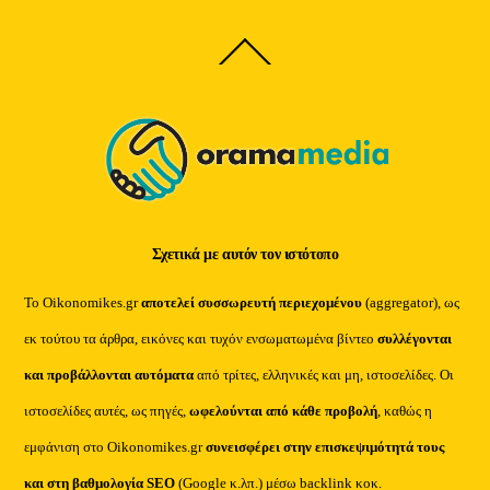
Back
To
Top
Σχετικά με αυτόν τον ιστότοπο
Το Oikonomikes.gr
αποτελεί συσσωρευτή περιεχομένου
(aggregator), ως
εκ τούτου τα άρθρα, εικόνες και τυχόν ενσωματωμένα βίντεο
συλλέγονται
και προβάλλονται αυτόματα
από τρίτες, ελληνικές και μη, ιστοσελίδες. Οι
ιστοσελίδες αυτές, ως πηγές,
ωφελούνται από κάθε προβολή
, καθώς η
εμφάνιση στο Oikonomikes.gr
συνεισφέρει στην επισκεψιμότητά τους
και στη βαθμολογία SEO
(Google κ.λπ.) μέσω backlink κοκ.