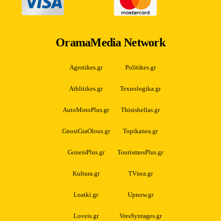
OramaMedia Network
Agrotikes.gr
Politikes.gr
Athlitikes.gr
Texnologika.gr
AutoMotoPlus.gr
Thisishellas.gr
GnosiGiaOlous.gr
Topikanea.gr
GoneisPlus.gr
TourismosPlus.gr
Kultura.gr
TVnea.gr
Loatki.gr
Upnow.gr
Loveis.gr
VresSyntages.gr