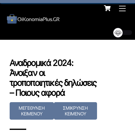
Cart
Skip
Me
to
content
Αναδρομικά 2024:
Άνοιξαν οι
τροποποιητικές δηλώσεις
– Ποιους αφορά
ΜΕΓΕΘΥΝΣΗ
ΣΜΙΚΡΥΝΣΗ
ΚΕΙΜΕΝΟΥ
ΚΕΙΜΕΝΟΥ