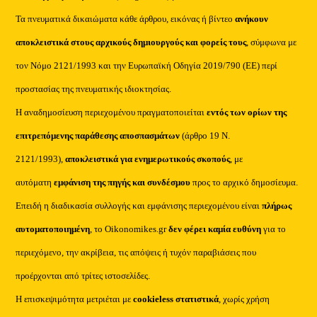
Τα πνευματικά δικαιώματα κάθε άρθρου, εικόνας ή βίντεο
ανήκουν
αποκλειστικά στους αρχικούς δημιουργούς και φορείς τους
, σύμφωνα με
τον Νόμο 2121/1993 και την Ευρωπαϊκή Οδηγία 2019/790 (ΕΕ) περί
προστασίας της πνευματικής ιδιοκτησίας.
Η αναδημοσίευση περιεχομένου πραγματοποιείται
εντός των ορίων της
επιτρεπόμενης παράθεσης αποσπασμάτων
(άρθρο 19 Ν.
2121/1993),
αποκλειστικά για ενημερωτικούς σκοπούς
, με
αυτόματη
εμφάνιση της πηγής και συνδέσμου
προς το αρχικό δημοσίευμα.
Επειδή η διαδικασία συλλογής και εμφάνισης περιεχομένου είναι
πλήρως
αυτοματοποιημένη
, το Oikonomikes.gr
δεν φέρει καμία ευθύνη
για το
περιεχόμενο, την ακρίβεια, τις απόψεις ή τυχόν παραβιάσεις που
προέρχονται από τρίτες ιστοσελίδες.
Η επισκεψιμότητα μετριέται με
cookieless στατιστικά
, χωρίς χρήση