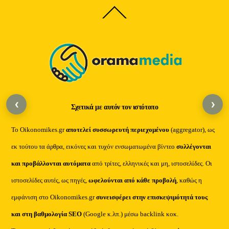
Back
To
Top
‹
›
Σχετικά με αυτόν τον ιστότοπο
Το Oikonomikes.gr
αποτελεί συσσωρευτή περιεχομένου
(aggregator), ως
εκ τούτου τα άρθρα, εικόνες και τυχόν ενσωματωμένα βίντεο
συλλέγονται
και προβάλλονται αυτόματα
από τρίτες, ελληνικές και μη, ιστοσελίδες. Οι
ιστοσελίδες αυτές, ως πηγές,
ωφελούνται από κάθε προβολή
, καθώς η
εμφάνιση στο Oikonomikes.gr
συνεισφέρει στην επισκεψιμότητά τους
και στη βαθμολογία SEO
(Google κ.λπ.) μέσω backlink κοκ.