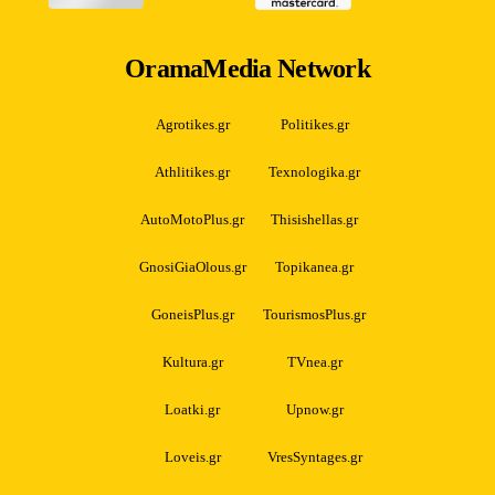
OramaMedia Network
Agrotikes.gr
Politikes.gr
Athlitikes.gr
Texnologika.gr
AutoMotoPlus.gr
Thisishellas.gr
GnosiGiaOlous.gr
Topikanea.gr
GoneisPlus.gr
TourismosPlus.gr
Kultura.gr
TVnea.gr
Loatki.gr
Upnow.gr
Loveis.gr
VresSyntages.gr