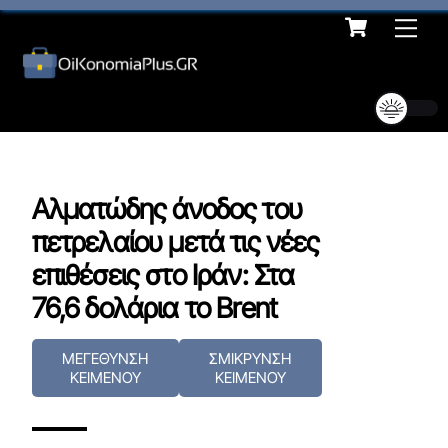
Cart
Skip
Me
to
content
Αλματώδης άνοδος του
πετρελαίου μετά τις νέες
επιθέσεις στο Ιράν: Στα
76,6 δολάρια το Brent
ΜΕΓΕΘΥΝΣΗ
ΣΜΙΚΡΥΝΣΗ
ΚΕΙΜΕΝΟΥ
ΚΕΙΜΕΝΟΥ