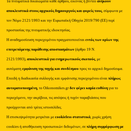
Τα πνευματικά δικαιώματα κάθε άρθρου, εικόνας ή βίντεο
ανήκουν
αποκλειστικά στους αρχικούς δημιουργούς και φορείς τους
, σύμφωνα με
τον Νόμο 2121/1993 και την Ευρωπαϊκή Οδηγία 2019/790 (ΕΕ) περί
προστασίας της πνευματικής ιδιοκτησίας.
Η αναδημοσίευση περιεχομένου πραγματοποιείται
εντός των ορίων της
επιτρεπόμενης παράθεσης αποσπασμάτων
(άρθρο 19 Ν.
2121/1993),
αποκλειστικά για ενημερωτικούς σκοπούς
, με
αυτόματη
εμφάνιση της πηγής και συνδέσμου
προς το αρχικό δημοσίευμα.
Επειδή η διαδικασία συλλογής και εμφάνισης περιεχομένου είναι
πλήρως
αυτοματοποιημένη
, το Oikonomikes.gr
δεν φέρει καμία ευθύνη
για το
περιεχόμενο, την ακρίβεια, τις απόψεις ή τυχόν παραβιάσεις που
προέρχονται από τρίτες ιστοσελίδες.
Η επισκεψιμότητα μετριέται με
cookieless στατιστικά
, χωρίς χρήση
cookies ή αποθήκευση προσωπικών δεδομένων, σε
πλήρη συμμόρφωση με