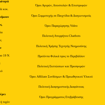
μότητά
Όροι Αγορών, Αποστολών & Επιστροφών
nk κοκ.
Όροι Συμμετοχής σε Παιχνίδια & Διαγωνισμούς
νήκουν
υς
,
Όροι Παραχώρησης Video
ία
Πολιτική Απορρήτου Chatbots
ς.
Πολιτική Χρήσης Τεχνητής Νοημοσύνης
ν
ρο 19 Ν.
Προϊόντα Φιλικά προς το Περιβάλλον
ε
Πολιτική Εκπτώσεων και Προσφορών
κό
Όροι Affiliate Συνδέσμων & Προωθητικού Υλικού
Πολιτική Διαφημιστικής Διαφάνειας
φέρει
Όροι Προγράμματος Επιβράβευσης
 ή τυχόν