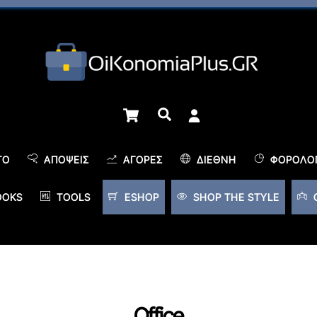
Cart
Αναζήτηση
TO
ΑΠΌΨΕΙΣ
ΑΓΟΡΈΣ
ΔΙΕΘΝΉ
ΦΟΡΟΛΟΓ
OOKS
TOOLS
ESHOP
SHOP THE STYLE
Office