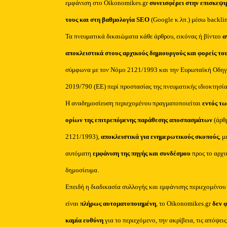
εμφάνιση στο Oikonomikes.gr
συνεισφέρει στην επισκεψι
τους και στη βαθμολογία SEO
(Google κ.λπ.) μέσω backli
Τα πνευματικά δικαιώματα κάθε άρθρου, εικόνας ή βίντεο
α
αποκλειστικά στους αρχικούς δημιουργούς και φορείς το
σύμφωνα με τον Νόμο 2121/1993 και την Ευρωπαϊκή Οδηγ
2019/790 (ΕΕ) περί προστασίας της πνευματικής ιδιοκτησία
Η αναδημοσίευση περιεχομένου πραγματοποιείται
εντός τω
ορίων της επιτρεπόμενης παράθεσης αποσπασμάτων
(άρθ
2121/1993),
αποκλειστικά για ενημερωτικούς σκοπούς
, μ
αυτόματη
εμφάνιση της πηγής και συνδέσμου
προς το αρχι
δημοσίευμα.
Επειδή η διαδικασία συλλογής και εμφάνισης περιεχομένου
είναι
πλήρως αυτοματοποιημένη
, το Oikonomikes.gr
δεν 
καμία ευθύνη
για το περιεχόμενο, την ακρίβεια, τις απόψεις