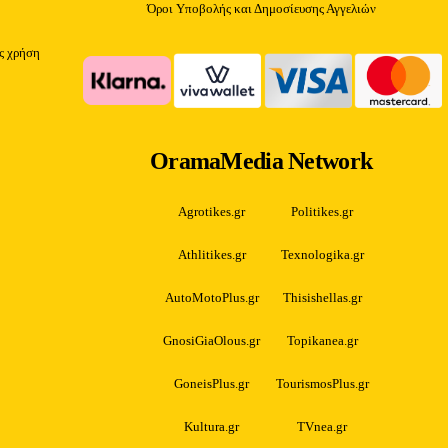
Όροι Υποβολής και Δημοσίευσης Αγγελιών
ίς χρήση
OramaMedia Network
Agrotikes.gr
Politikes.gr
Athlitikes.gr
Texnologika.gr
AutoMotoPlus.gr
Thisishellas.gr
GnosiGiaOlous.gr
Topikanea.gr
GoneisPlus.gr
TourismosPlus.gr
Kultura.gr
TVnea.gr